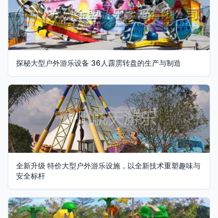
探秘大型户外游乐设备 36人霹雳转盘的生产与制造
全新升级 特价大型户外游乐设施，以全新技术重塑趣味与
安全标杆