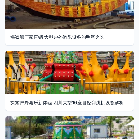
海盗船厂家直销 大型户外游乐设备的明智之选
探索户外游乐新体验 四川大型16座自控弹跳机设备解析