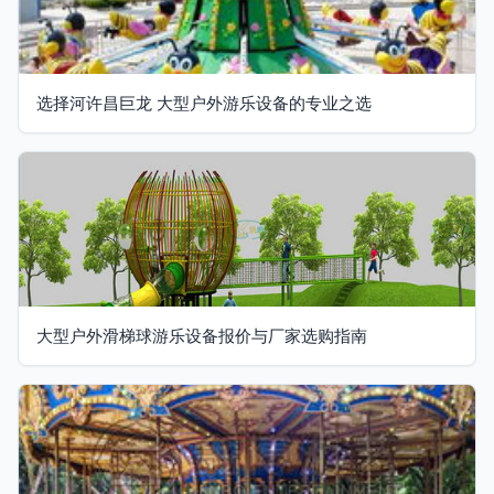
选择河许昌巨龙 大型户外游乐设备的专业之选
大型户外滑梯球游乐设备报价与厂家选购指南