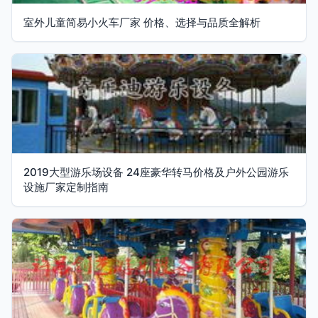
室外儿童简易小火车厂家 价格、选择与品质全解析
2019大型游乐场设备 24座豪华转马价格及户外公园游乐
设施厂家定制指南